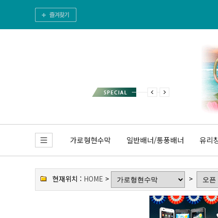
가로형현수막
일반배너/통풍배너
유리창
현재위치 :
HOME
>
>