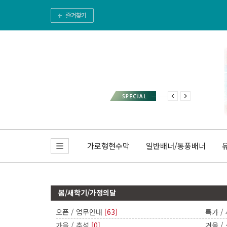
가로형현수막
일반배너/통풍배너
봄/새학기/가정의달
오픈 / 업무안내
[63]
특가 /
가을 / 추석
[0]
겨울 /