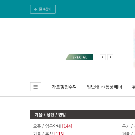
가로형현수막
일반배너/통풍배너
겨울 / 성탄 / 연말
오픈 / 업무안내
[144]
특가 /
가을 / 추석
[115]
겨울 /