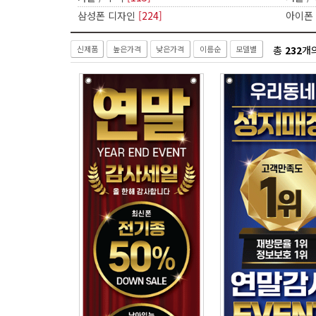
삼성폰 디자인
[224]
아이폰
총
232
개
신제품
높은가격
낮은가격
이름순
모델별