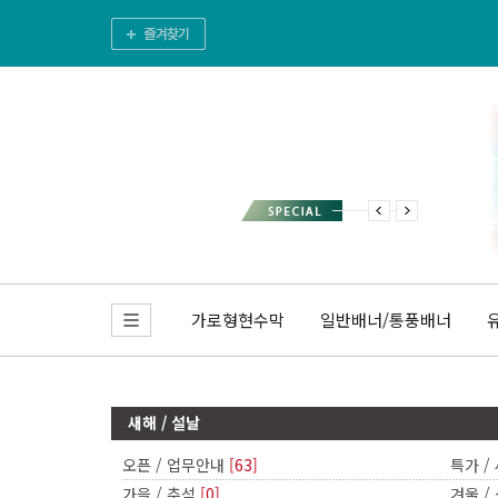
가로형현수막
일반배너/통풍배너
새해 / 설날
오픈 / 업무안내
[63]
특가 /
가을 / 추석
[0]
겨울 /